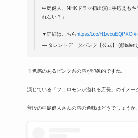
中島健人、NHKドラマ初出演に手応えも
れない？」
▼詳細はこちら
https://t.co/H1wcuEQPXO
— タレントデータバンク【公式】 (@talent_d
血色感のあるピンク系の唇が印象的ですね。
演じている「フェロモンが溢れる店長」のイメー
普段の中島健人さんの唇の色味はどうでしょうか