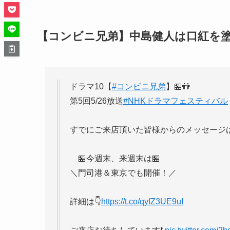
【コンビニ兄弟】中島健人は口紅を
ドラマ10【
#コンビニ兄弟
】🏪👬
第5回5/26放送
#NHKドラマフェスティバル
すでにご来店頂いた皆様からのメッセージ
🏪今週末、来週末は🏪
＼門司港＆東京でも開催！／
詳細は👇
https://t.co/qyfZ3UE9uI