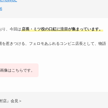
2bscHqWjbE
26
おり、今回は
店長・ミツ役の口紅に注目が集まっています。
囲を惹きつける、フェロモあふれるコンビニ店長として、物語
画像はこちらです。
村店』会見＞