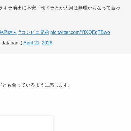
キラキラ演出に不安「朝ドラとか大河は無理かもなって言わ
#中島健人
#コンビニ兄弟
pic.twitter.com/YfXQEgTBwo
atabank)
April 21, 2026
ジとも合っているように感じます。
。