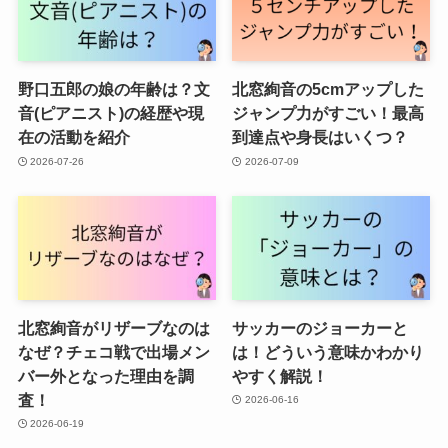
野口五郎の娘の年齢は？文
北窓絢音の5cmアップした
音(ピアニスト)の経歴や現
ジャンプ力がすごい！最高
在の活動を紹介
到達点や身長はいくつ？
2026-07-26
2026-07-09
北窓絢音がリザーブなのは
サッカーのジョーカーと
なぜ？チェコ戦で出場メン
は！どういう意味かわかり
バー外となった理由を調
やすく解説！
査！
2026-06-16
2026-06-19