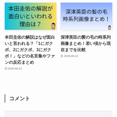
本田圭佑の解説はなぜ面白
深津英臣の髪の毛の時系列
いと言われる？「1にガク
画像まとめ！若い頃から現
ポ、2にガクポ、3にガク
在までを比較
ポ！」などの名言集やファ
2026-06-12
ンの反応まとめ
2026-06-15
コメント