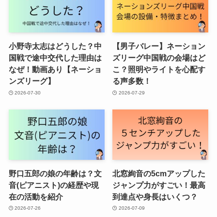
小野寺太志はどうした？中
【男子バレー】ネーション
国戦で途中交代した理由は
ズリーグ中国戦の会場はど
なぜ！動画あり【ネーショ
こ？照明やライトを心配す
ンズリーグ】
る声多数！
2026-07-30
2026-07-29
野口五郎の娘の年齢は？文
北窓絢音の5cmアップした
音(ピアニスト)の経歴や現
ジャンプ力がすごい！最高
在の活動を紹介
到達点や身長はいくつ？
2026-07-26
2026-07-09