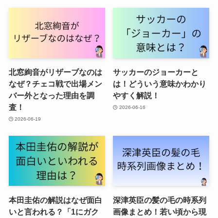
北窓絢音がリザーブなのは
サッカーのジョーカーと
なぜ？チェコ戦で出場メン
は！どういう意味かわかり
バー外となった理由を調
やすく解説！
査！
2026-06-16
2026-06-19
本田圭佑の解説はなぜ面白
深津英臣の髪の毛の時系列
いと言われる？「1にガク
画像まとめ！若い頃から現