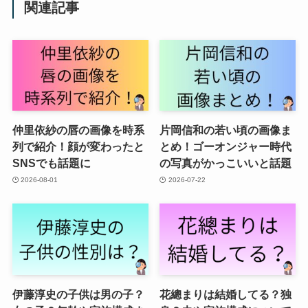
関連記事
仲里依紗の唇の画像を時系
片岡信和の若い頃の画像ま
列で紹介！顔が変わったと
とめ！ゴーオンジャー時代
SNSでも話題に
の写真がかっこいいと話題
2026-08-01
2026-07-22
伊藤淳史の子供は男の子？
花總まりは結婚してる？独