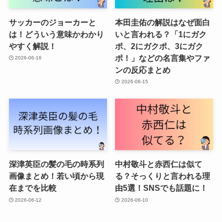
サッカーのジョーカーと
本田圭佑の解説はなぜ面白
は！どういう意味かわかり
いと言われる？「1にガク
やすく解説！
ポ、2にガクポ、3にガク
ポ！」などの名言集やファ
2026-06-16
ンの反応まとめ
2026-06-15
深津英臣の髪の毛の時系列
中村敬斗と赤西仁は似て
画像まとめ！若い頃から現
る？そっくりと言われる理
在までを比較
由5選！SNSでも話題に！
2026-06-12
2026-06-10