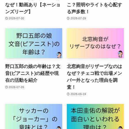
なぜ！動画あり【ネーショ
こ？照明やライトを心配す
ンズリーグ】
る声多数！
2026-07-30
2026-07-29
野口五郎の娘の年齢は？文
北窓絢音がリザーブなのは
音(ピアニスト)の経歴や現
なぜ？チェコ戦で出場メン
在の活動を紹介
バー外となった理由を調
査！
2026-07-26
2026-06-19