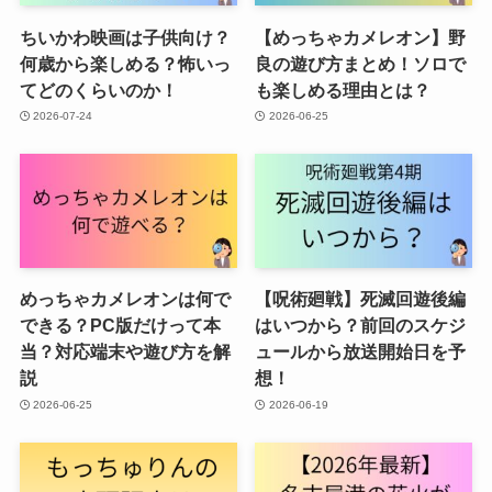
ちいかわ映画は子供向け？
【めっちゃカメレオン】野
何歳から楽しめる？怖いっ
良の遊び方まとめ！ソロで
てどのくらいのか！
も楽しめる理由とは？
2026-07-24
2026-06-25
めっちゃカメレオンは何で
【呪術廻戦】死滅回遊後編
できる？PC版だけって本
はいつから？前回のスケジ
当？対応端末や遊び方を解
ュールから放送開始日を予
説
想！
2026-06-25
2026-06-19